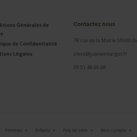
Contactez nous
itions Générales de
te
78 rue de la Mairie 59500 D
tique de Confidentialité
client@julesetmargot.fr
ions Légales
09 51 48 65 68
Femmes
Enfants
Fins de série
Mon compte