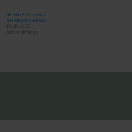
AFFENZAHN – Sac à
dos Grand Ami Koala
11 juin 2025
Article similaire