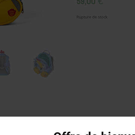
59,00
€
Rupture de stock