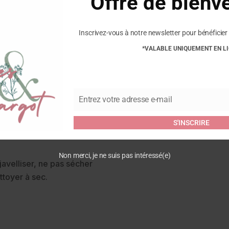
Offre de bienv
Inscrivez-vous à notre newsletter pour bénéficier 
*VALABLE UNIQUEMENT EN L
Commentaires
Entrez votre adresse e-mail
Email
Soyez le premier à laisser v
Toucan”
ter recyclé (à partir de
S'INSCRIRE
Vous devez être
connecté
pour
Non merci, je ne suis pas intéressé(e)
javelliser, ne pas sécher
ttoyer à sec.