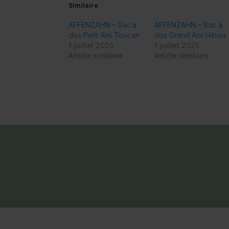
Similaire
AFFENZAHN – Sac à
AFFENZAHN – Sac à
dos Petit Ami Toucan
dos Grand Ami Hibou
1 juillet 2025
1 juillet 2025
Article similaire
Article similaire