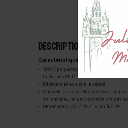
Description
Caractéristiques :
100% polyester, dont 48% est du polyes
bouteilles PET)
Résistant à l’eau et à la saleté
Conseils de soins: Ne pas laver, ne pas 
en machine, ne pas repasser, ne pas ne
Dimensions : 25 x 41 x 18 cm
(L/H/P)