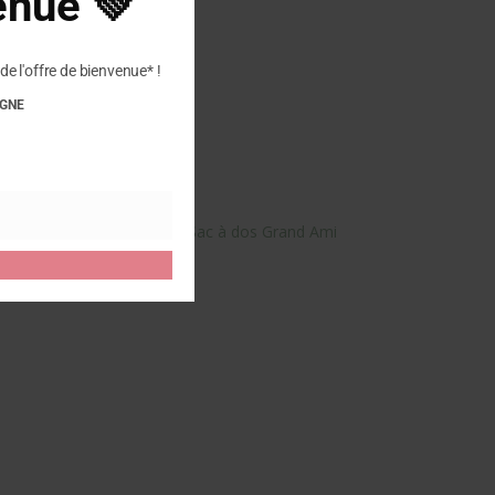
enue 💚
de l'offre de bienvenue* !
IGNE
otre avis sur “AFFENZAHN – Sac à dos Grand Ami
 publier un avis.