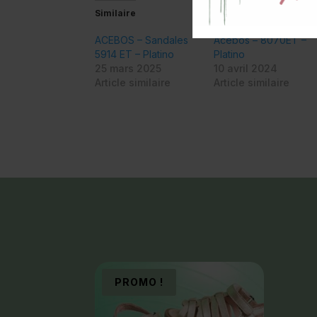
Similaire
ACEBOS – Sandales
Acebos – 8070ET –
5914 ET – Platino
Platino
25 mars 2025
10 avril 2024
Article similaire
Article similaire
PROMO !