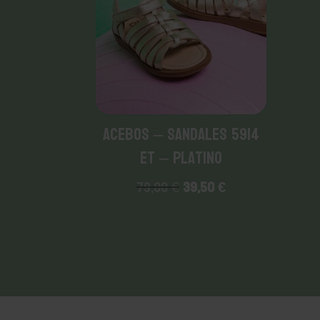
ACEBOS – Sandales 5914
ET – Platino
Le
Le
79,00
€
39,50
€
prix
prix
initial
actuel
était :
est :
79,00 €.
39,50 €.