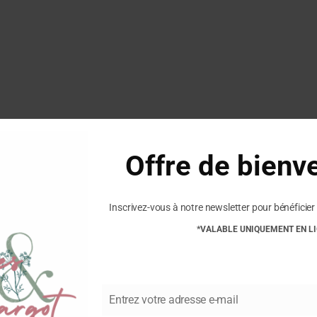
Commentaires
Offre de bienv
Soyez le premier à laisser vo
Vous devez être
connecté
pour
Inscrivez-vous à notre newsletter pour bénéficier 
*VALABLE UNIQUEMENT EN L
age et un retrait faciles
 de cuir
Entrez votre adresse e-mail
Email