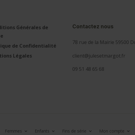
Contactez nous
itions Générales de
te
78 rue de la Mairie 59500 D
tique de Confidentialité
client@julesetmargot.fr
ions Légales
09 51 48 65 68
Femmes
Enfants
Fins de série
Mon compte