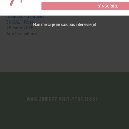
S'INSCRIRE
ACEBOS – Sandales
5910AL – Rose
Non merci, je ne suis pas intéressé(e)
25 mars 2025
Article similaire
Vous aimerez peut-être aussi…