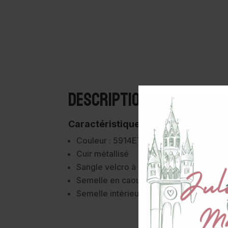
Description
Caractéristiques :
Couleur : 5914ET-Platine
Cuir métallisé
Sangle velcro à la cheville pour un enfil
Semelle en caoutchouc
Semelle intérieure rembourrée doublée