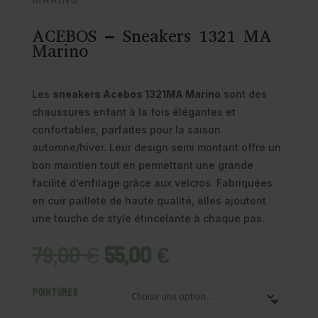
ACEBOS – Sneakers 1321 MA
Marino
Les
sneakers Acebos 1321MA Marino
sont des
chaussures enfant à la fois élégantes et
confortables, parfaites pour la saison
automne/hiver. Leur design semi montant offre un
bon maintien tout en permettant une grande
facilité d’enfilage grâce aux velcros. Fabriquées
en cuir pailleté de haute qualité, elles ajoutent
une touche de style étincelante à chaque pas.
Le
Le
79,00
€
55,00
€
prix
prix
initial
actuel
Pointures
était :
est :