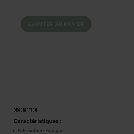
79,00 €.
55,00 €.
AJOUTER AU PANIER
quantité
de
ACEBOS
-
Sneakers
1321
MA
Marino
Description
Caractéristiques :
Fabrication :
Espagne