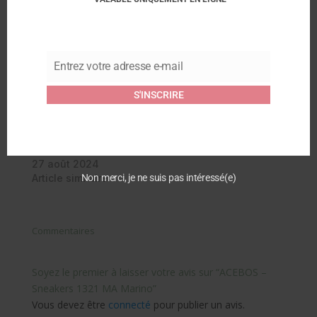
Similaire
ACEBOS – Sneakers
ACEBOS – Chaussures
1323 Marino
Tirso 1433 – Marine
Entrez votre adresse e-mail
Email
3 juillet 2024
25 août 2025
Article similaire
Article similaire
S'INSCRIRE
Acebos – Baskets
Enfants 5838GO –
Marino
27 août 2024
Non merci, je ne suis pas intéressé(e)
Article similaire
Commentaires
Soyez le premier à laisser votre avis sur “ACEBOS –
Sneakers 1321 MA Marino”
Vous devez être
connecté
pour publier un avis.