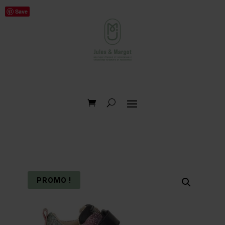
Save
PROMO !