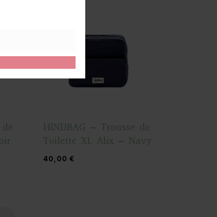
 de
HINDBAG – Trousse de
oir
Toilette XL Alix – Navy
40,00
€