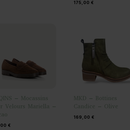
175,00
€
QINS – Mocassins
MKD – Bottines
r Velours Mariella –
Candice – Olive
cao
169,00
€
,00
€