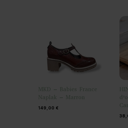
MKD – Babies France
HI
Naplak – Marron
d’
Can
149,00
€
38