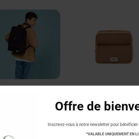
NDBAG – Sac à Dos
HINDBAG – Trousse
illaume – Noir
Toilette XL Alix –
Offre de bienv
Cannelle
,00
€
40,00
€
Inscrivez-vous à notre newsletter pour bénéficier 
*VALABLE UNIQUEMENT EN L