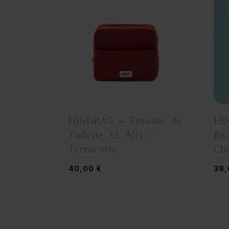
HINDBAG – Trousse de
HI
Toilette XL Alix –
Ba
Terracotta
Ch
40,00
€
39