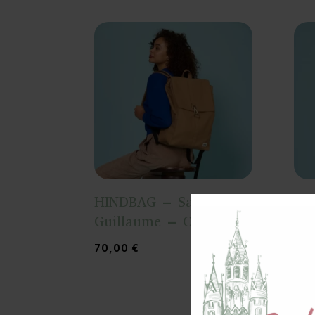
HINDBAG – Sac à Dos
HI
Guillaume – Cannelle
Gu
70,00
€
70