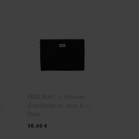
HINDBAG – Housse
–
d’ordinateur Ava S –
Noir
38,00
€