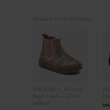
Trié
Affichage de 1–24 sur 1608 résultats
du
plus
récent
au
plus
ancien
BISGAARD – Bottines
BI
Siggi Lamb – Zèbre
Ph
brillant
105