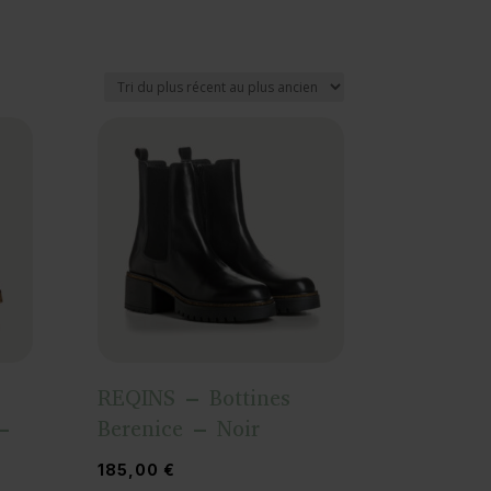
REQINS – Bottines
–
Berenice – Noir
185,00
€