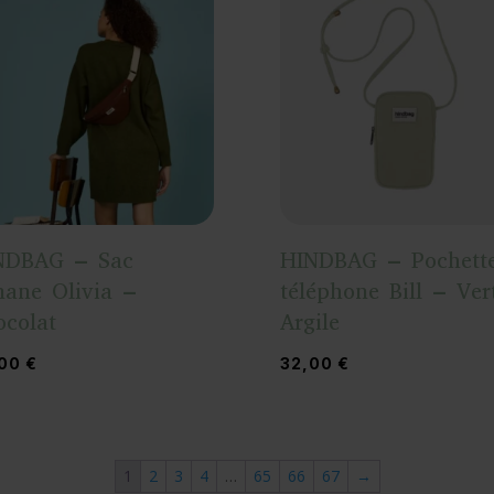
NDBAG – Sac
HINDBAG – Pochett
nane Olivia –
téléphone Bill – Ver
ocolat
Argile
,00
€
32,00
€
1
2
3
4
…
65
66
67
→