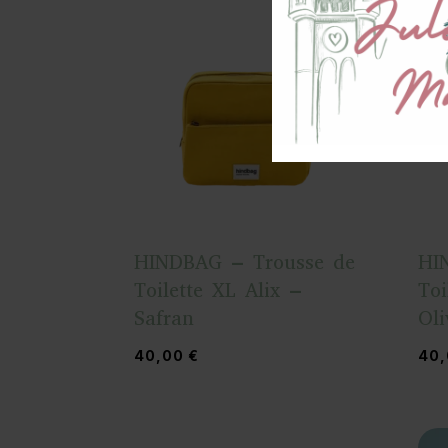
HINDBAG – Trousse de
HI
Toilette XL Alix –
Toi
Safran
Oli
40,00
€
40