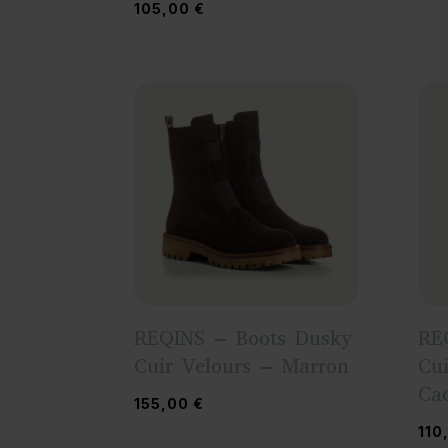
105,00
€
REQINS – Boots Dusky
RE
Cuir Velours – Marron
Cui
Ca
155,00
€
110