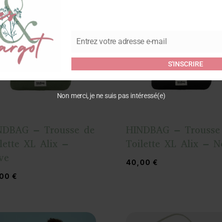
Entrez votre adresse e-mail
Email
S'INSCRIRE
Non merci, je ne suis pas intéressé(e)
NDBAG – Trousse de
HINDBAG – Trousse
lette XL Alix –
Toilette XL Alix – N
ve
40,00
€
,00
€