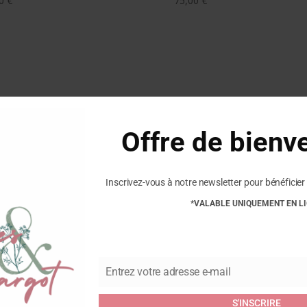
00
€
75,00
€
Offre de bienv
Inscrivez-vous à notre newsletter pour bénéficier 
*VALABLE UNIQUEMENT EN L
BENAS – Chaussons Ekko –
VERBENAS – Chaussons Yoi –
racite
Camel
Plage
00
€
49,90
€
–
49,99
€
de
prix :
Entrez votre adresse e-mail
Email
49,90 €
Promo !
à
S'INSCRIRE