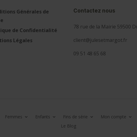
Contactez nous
itions Générales de
te
78 rue de la Mairie 59500 D
tique de Confidentialité
client@julesetmargot.fr
ions Légales
09 51 48 65 68
Femmes
Enfants
Fins de série
Mon compte
Le Blog