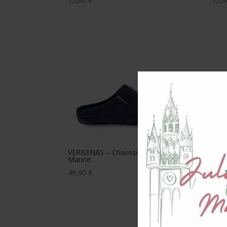
75,00
€
75,
VERBENAS – Chaussons Earth –
VER
Marine
Anth
49,90
€
55,