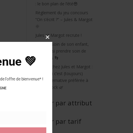
: le bon plan de l’été😎
Règlement du jeu concours
“On s’écrit ?” – Jules & Margot
🌞
Jules et Margot recrute !
Close
Prendre soin de son enfant,
this
c’est aussi prendre soin de
module
enue 💚
ses pieds 👣
Plakton chez Jules et Margot :
Pourquoi c’est (toujours)
de l'offre de bienvenue* !
notre alternative préférée à
Birkenstock 🌿
IGNE
Filtrer par attribut
Filtrer par tarif