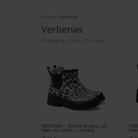
Accueil
/ Verbenas
Verbenas
Trié
Affichage de 1–9 sur 11 résultats
du
plus
récent
au
plus
ancien
VERBENAS – Bottes de pluie Lua
VERB
Mate Fur Crudo – Léopard
Mate