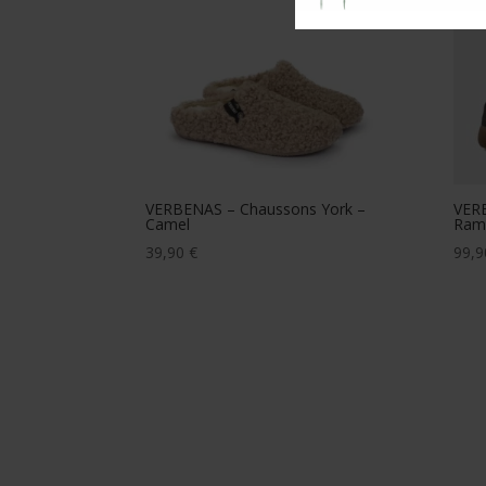
VERBENAS – Chaussons York –
VERB
Camel
Ram
39,90
€
99,