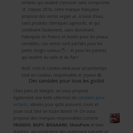
enfants qui veulent s’amuser sans compromis
🎨. Depuis 2016, cette marque française
propose des vernis vegan 🌿, à base d’eau,
sans produits chimiques agressifs, et qui
s’enlèvent facilement, sans dissolvant.
Fabriqués en France et testés pour les peaux
sensibles, ces vernis sont parfaits pour les
petits doigts curieux 🖐… et pour les parents
qui veulent du safe et du fun !
Bref, c’est le combo idéal pour un printemps
tout en couleur, responsable et joyeux 😄.
Des sandales pour tous les goûts!
Chez Jules et Margot, on vous propose
également une belle sélection de
sandales pour
enfants
, idéales pour qu’ils puissent courir et
jouer tout l’été en toute liberté !🌞 On vous
propose des marques responsables comme
FRODDO
,
BOPY
,
BISGAARD
,
ShooPom
et bien
d’autres, qui privilégient des matériaux naturels et